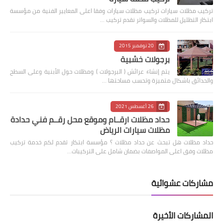
‏تركيب مظلات سيارات تركيب مظلات سيارات وفقا اعلى المعايير الفنية من مؤسسة
ابتكار التظليل للمظلات والسواتر نقدم تركيب …
20 نوفمبر 2015
برجولات خشبية
يتم إنشاء عرائش ( البرجولات ) ومظلات حول الأبنية وعلى السطح
والحدائق باشكال متميزة وتحسب مساحتها …
26 أغسطس 2021
حداد مظلات ارقــام وموقع محل رقــم فني حدادة
مظلات سيارات الرياض
حداد مظلات هل تبحث عن حداد مظلات ؟ مؤسسة ابتكار تقدم لكم خدمة تركيب
مظلات وفق اعلى المواصفات بضمان شامل على التركيبات…
مشاركات عشوائية
المشاركات الأخيرة