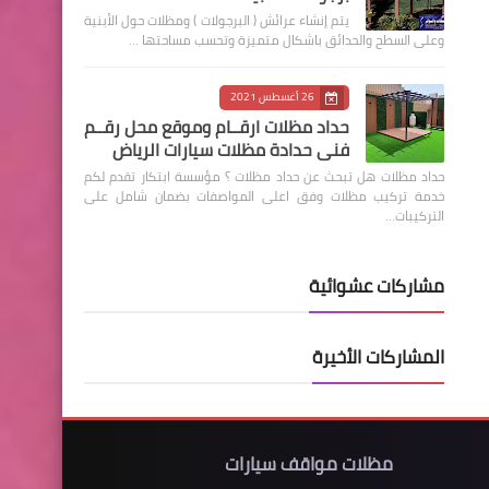
يتم إنشاء عرائش ( البرجولات ) ومظلات حول الأبنية
وعلى السطح والحدائق باشكال متميزة وتحسب مساحتها …
26 أغسطس 2021
حداد مظلات ارقــام وموقع محل رقــم
فني حدادة مظلات سيارات الرياض
حداد مظلات هل تبحث عن حداد مظلات ؟ مؤسسة ابتكار تقدم لكم
خدمة تركيب مظلات وفق اعلى المواصفات بضمان شامل على
التركيبات…
مشاركات عشوائية
المشاركات الأخيرة
مظلات مواقف سيارات