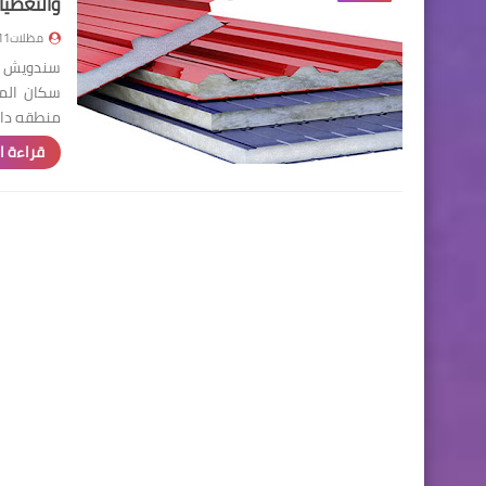
والتغطيا
مظلات111
سندويش بن
سكان المن
منطقه داخ
قراءة ا