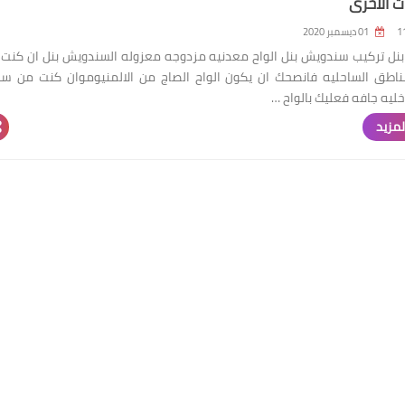
ت الاخرى
01 ديسمبر 2020
ل تركيب سندويش بنل الواح معدنيه مزدوجه معزوله السندويش بنل ان كنت
اطق الساحليه فانصحك ان يكون الواح الصاج من الالمنيوموان كنت من س
ليه جافه فعليك بالواح …
لمزيد