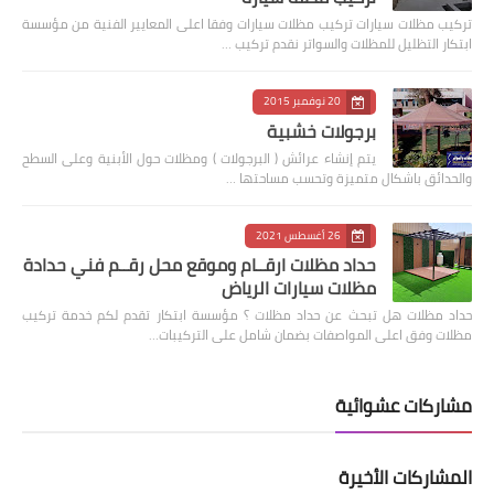
‏تركيب مظلات سيارات تركيب مظلات سيارات وفقا اعلى المعايير الفنية من مؤسسة
ابتكار التظليل للمظلات والسواتر نقدم تركيب …
20 نوفمبر 2015
برجولات خشبية
يتم إنشاء عرائش ( البرجولات ) ومظلات حول الأبنية وعلى السطح
والحدائق باشكال متميزة وتحسب مساحتها …
26 أغسطس 2021
حداد مظلات ارقــام وموقع محل رقــم فني حدادة
مظلات سيارات الرياض
حداد مظلات هل تبحث عن حداد مظلات ؟ مؤسسة ابتكار تقدم لكم خدمة تركيب
مظلات وفق اعلى المواصفات بضمان شامل على التركيبات…
مشاركات عشوائية
المشاركات الأخيرة