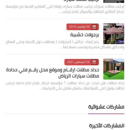
‏تركيب مظلات سيارات تركيب مظلات سيارات وفقا اعلى المعايير الفنية من مؤسسة
ابتكار التظليل للمظلات والسواتر نقدم تركيب …
20 نوفمبر 2015
برجولات خشبية
يتم إنشاء عرائش ( البرجولات ) ومظلات حول الأبنية وعلى السطح
والحدائق باشكال متميزة وتحسب مساحتها …
26 أغسطس 2021
حداد مظلات ارقــام وموقع محل رقــم فني حدادة
مظلات سيارات الرياض
حداد مظلات هل تبحث عن حداد مظلات ؟ مؤسسة ابتكار تقدم لكم خدمة تركيب
مظلات وفق اعلى المواصفات بضمان شامل على التركيبات…
مشاركات عشوائية
المشاركات الأخيرة