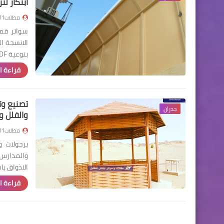
ابتكار لت
مظلات111
سواتر قما
الانسجة ال
بنوعية PVDF…
قراءة ا
تصنيع وت
جدران
والفلل و س
مظلات111
برجولات 
والمدارس 
الاذواق 
قراءة ا