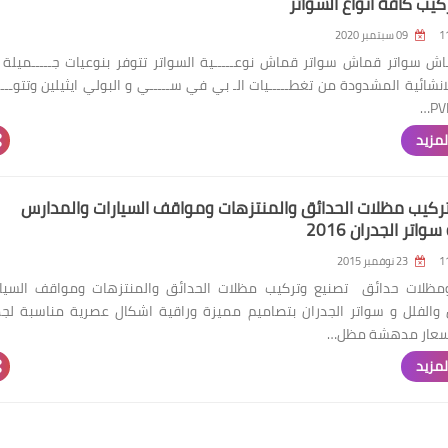
ركيب كافة انواع السواتر
09 سبتمبر 2020
ش سواتر قماش سواتر قماش نوعـــــية السواتر تتوفر بنوعيات جـــــميلة
انشائية المشدودة من تغطـــــيات الـ بي في ســـــي و البولي ايثيلين وتتوــــ
لمزيد
ركيب مظلات الحدائق والمنتزهات ومواقف السيارات والمدارس
واتر الجدران 2016
23 نوفمبر 2015
ومظلات حدائق تصنيع وتركيب مظلات الحدائق والمنتزهات ومواقف السيار
والفلل و سواتر الجدران بتصاميم مميزة وراقية اشكال عصرية مناسبة لج
باسعار مدهشة مظل…
لمزيد