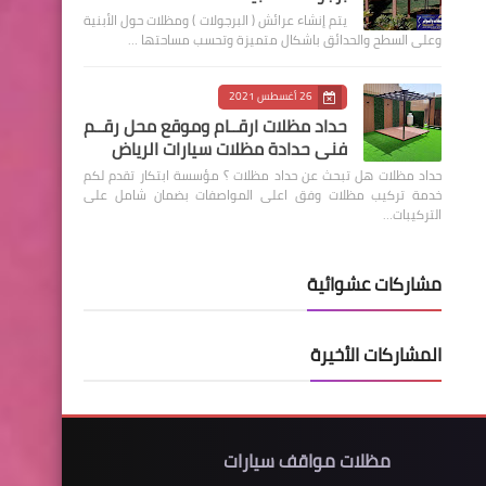
يتم إنشاء عرائش ( البرجولات ) ومظلات حول الأبنية
وعلى السطح والحدائق باشكال متميزة وتحسب مساحتها …
26 أغسطس 2021
حداد مظلات ارقــام وموقع محل رقــم
فني حدادة مظلات سيارات الرياض
حداد مظلات هل تبحث عن حداد مظلات ؟ مؤسسة ابتكار تقدم لكم
خدمة تركيب مظلات وفق اعلى المواصفات بضمان شامل على
التركيبات…
مشاركات عشوائية
المشاركات الأخيرة
مظلات مواقف سيارات