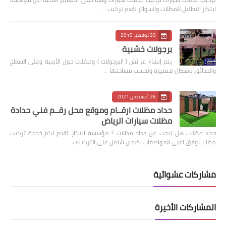
ابتكار التظليل للمظلات والسواتر نقدم تركيب …
20 نوفمبر 2015
برجولات خشبية
يتم إنشاء عرائش ( البرجولات ) ومظلات حول الأبنية وعلى السطح
والحدائق باشكال متميزة وتحسب مساحتها …
26 أغسطس 2021
حداد مظلات ارقــام وموقع محل رقــم فني حدادة
مظلات سيارات الرياض
حداد مظلات هل تبحث عن حداد مظلات ؟ مؤسسة ابتكار تقدم لكم خدمة تركيب
مظلات وفق اعلى المواصفات بضمان شامل على التركيبات…
مشاركات عشوائية
المشاركات الأخيرة