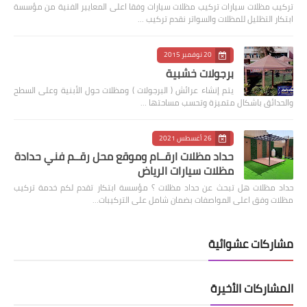
‏تركيب مظلات سيارات تركيب مظلات سيارات وفقا اعلى المعايير الفنية من مؤسسة
ابتكار التظليل للمظلات والسواتر نقدم تركيب …
20 نوفمبر 2015
برجولات خشبية
يتم إنشاء عرائش ( البرجولات ) ومظلات حول الأبنية وعلى السطح
والحدائق باشكال متميزة وتحسب مساحتها …
26 أغسطس 2021
حداد مظلات ارقــام وموقع محل رقــم فني حدادة
مظلات سيارات الرياض
حداد مظلات هل تبحث عن حداد مظلات ؟ مؤسسة ابتكار تقدم لكم خدمة تركيب
مظلات وفق اعلى المواصفات بضمان شامل على التركيبات…
مشاركات عشوائية
المشاركات الأخيرة