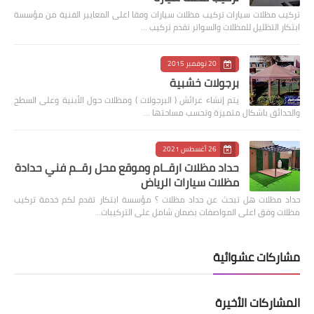
‏تركيب مظلات سيارات تركيب مظلات سيارات وفقا اعلى المعايير الفنية من مؤسسة
ابتكار التظليل للمظلات والسواتر نقدم تركيب …
20 نوفمبر 2015
برجولات خشبية
يتم إنشاء عرائش ( البرجولات ) ومظلات حول الأبنية وعلى السطح
والحدائق باشكال متميزة وتحسب مساحتها …
26 أغسطس 2021
حداد مظلات ارقــام وموقع محل رقــم فني حدادة
مظلات سيارات الرياض
حداد مظلات هل تبحث عن حداد مظلات ؟ مؤسسة ابتكار تقدم لكم خدمة تركيب
مظلات وفق اعلى المواصفات بضمان شامل على التركيبات…
مشاركات عشوائية
المشاركات الأخيرة