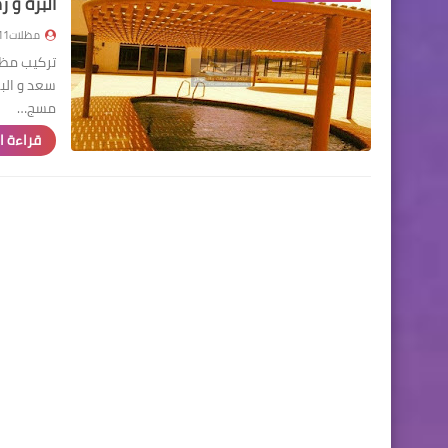
البرة و ر
مظلات111
تركيب مظل
مسج…
قراءة ا