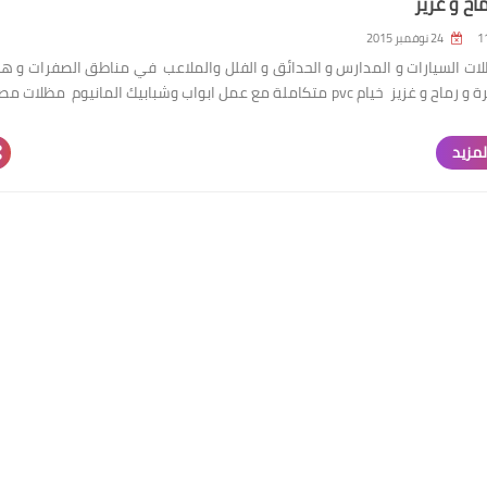
ماح و غزيز
24 نوفمبر 2015
ات السيارات و المدارس و الحدائق و الفلل والملاعب في مناطق الصفرات و ه
سعد و البرة و رماح و غزيز خيام pvc متكاملة مع عمل ابواب وشبابيك المانيوم مظلات
لمزيد