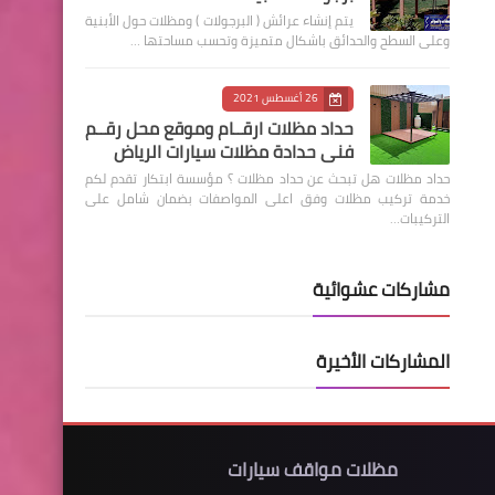
يتم إنشاء عرائش ( البرجولات ) ومظلات حول الأبنية
وعلى السطح والحدائق باشكال متميزة وتحسب مساحتها …
26 أغسطس 2021
حداد مظلات ارقــام وموقع محل رقــم
فني حدادة مظلات سيارات الرياض
حداد مظلات هل تبحث عن حداد مظلات ؟ مؤسسة ابتكار تقدم لكم
خدمة تركيب مظلات وفق اعلى المواصفات بضمان شامل على
التركيبات…
مشاركات عشوائية
المشاركات الأخيرة
مظلات مواقف سيارات