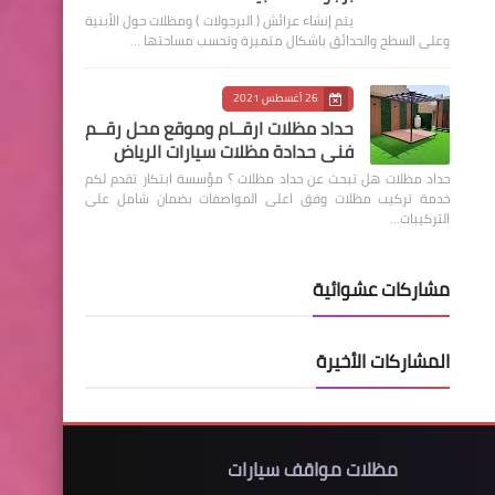
يتم إنشاء عرائش ( البرجولات ) ومظلات حول الأبنية
وعلى السطح والحدائق باشكال متميزة وتحسب مساحتها …
26 أغسطس 2021
حداد مظلات ارقــام وموقع محل رقــم
فني حدادة مظلات سيارات الرياض
حداد مظلات هل تبحث عن حداد مظلات ؟ مؤسسة ابتكار تقدم لكم
خدمة تركيب مظلات وفق اعلى المواصفات بضمان شامل على
التركيبات…
مشاركات عشوائية
المشاركات الأخيرة
مظلات مواقف سيارات