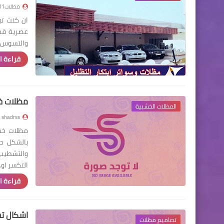
مظلات111
ان كنت تب
والتسوس و
قراءة ا
مظلات خ
المظلات الخشبية
shadrss
مظلات خش
بالشكل ح
التكسر او
قراءة ا
اشكال ت
تصاميم مظلات