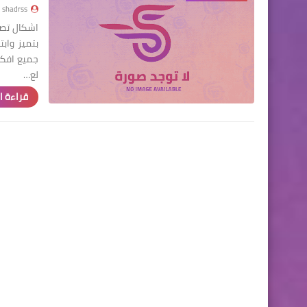
shadrss
اشكال تص
بتميز واب
جميع افكا
لع…
قراءة ا