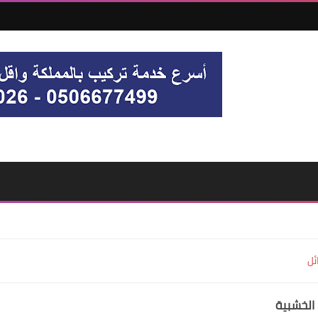
ئل
الخشبية