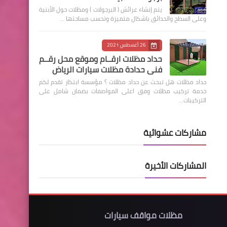
يتم إنشاء عرائش ( البرجولات ) ومظلات حول الأبنية
وعلى السطح والحدائق باشكال متميزة وتحسب مساحتها …
26 أغسطس 2021
حداد مظلات ارقــام وموقع محل رقــم
فني حدادة مظلات سيارات الرياض
حداد مظلات هل تبحث عن حداد مظلات ؟ مؤسسة ابتكار تقدم لكم
خدمة تركيب مظلات وفق اعلى المواصفات بضمان شامل على
التركيبات…
مشاركات عشوائية
المشاركات الأخيرة
مظلات مواقف سيارات