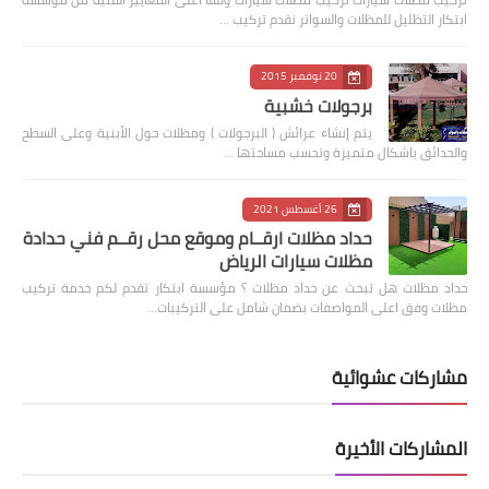
ابتكار التظليل للمظلات والسواتر نقدم تركيب …
20 نوفمبر 2015
برجولات خشبية
يتم إنشاء عرائش ( البرجولات ) ومظلات حول الأبنية وعلى السطح
والحدائق باشكال متميزة وتحسب مساحتها …
26 أغسطس 2021
حداد مظلات ارقــام وموقع محل رقــم فني حدادة
مظلات سيارات الرياض
حداد مظلات هل تبحث عن حداد مظلات ؟ مؤسسة ابتكار تقدم لكم خدمة تركيب
مظلات وفق اعلى المواصفات بضمان شامل على التركيبات…
مشاركات عشوائية
المشاركات الأخيرة